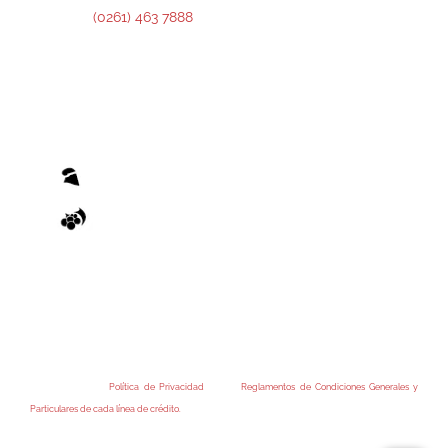
Teléfono:
(0261) 463 7888
El otorgamiento de cualquier financiamiento o bonificación está sujeto al previo cumplimiento
de los recaudos exigidos por el Reglamento de Condiciones Generales y los Reglamentos de
Condiciones Particulares de las Operatorias pertinentes, emanados de la Administradora
Provincial del Fondo.
Accedé a nuestra
Política de Privacidad
y a los
Reglamentos de Condiciones Generales y
Particulares de cada línea de crédito.