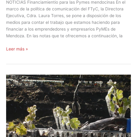
NOTICIAS Financiamientio para las Pymes mendocinas En el
marco de la política de comunicación del FTyC, la Directora
Ejecutiva, Cdra. Laura Torres, se pone a disposición de los
medios para contar el trabajo que estamos haciendo para
financiar a los emprendedores y empresarios PyMEs de
Mendoza. En las notas que te ofrecemos a continuación, la
Leer más »
Mejorar
el
riego
y
prevenir
heladas