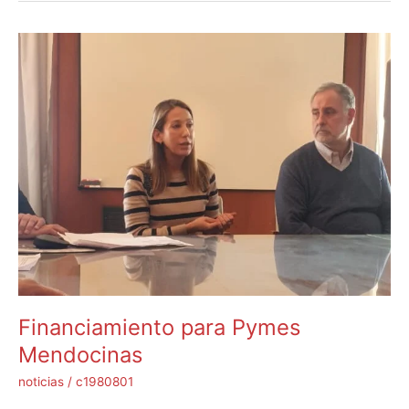
Financiamiento
para
Pymes
Mendocinas
Financiamiento para Pymes
Mendocinas
noticias
/
c1980801