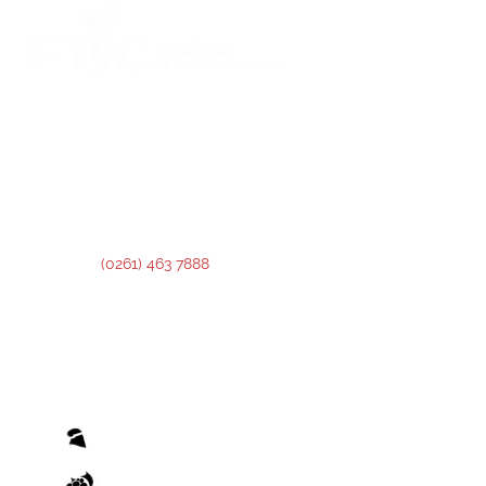
DIRECCIÓN:
Montevideo 456. Ciudad de Mendoza.
2º Piso:
Recepción,
Asesoramiento y Análisis de Crédito.
3º Piso:
Administración de Crédito.
Teléfono:
(0261) 463 7888