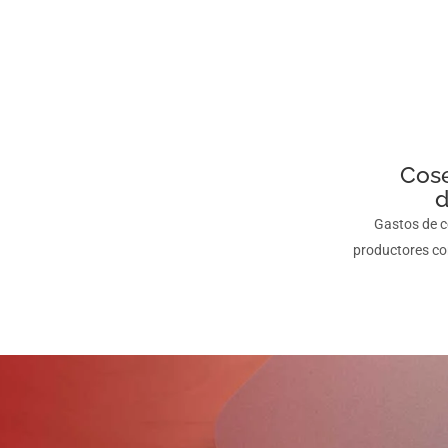
Cos
d
Gastos de c
productores co