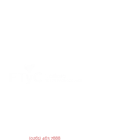
DIRECCIÓN:
Montevideo 456. Ciudad de Mendoza.
2º Piso:
Recepción,
Asesoramiento y Análisis de Crédito.
3º Piso:
Administración de Crédito.
Teléfono:
(0261) 463 7888