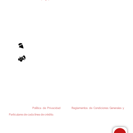
El otorgamiento de cualquier financiamiento o bonificación está sujeto al previo cumplimiento
de los recaudos exigidos por el Reglamento de Condiciones Generales y los Reglamentos de
Condiciones Particulares de las Operatorias pertinentes, emanados de la Administradora
Provincial del Fondo.
Accedé a nuestra
Política de Privacidad
y a los
Reglamentos de Condiciones Generales y
Particulares de cada línea de crédito.