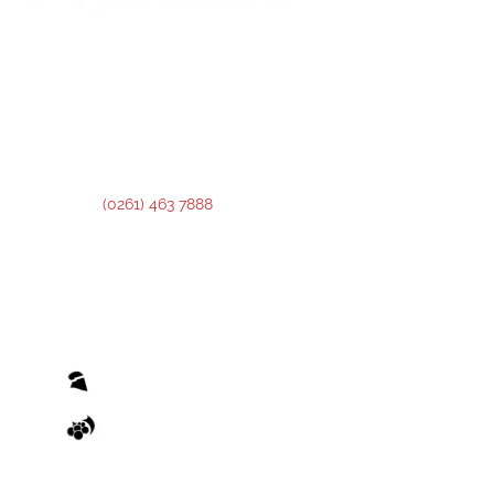
DIRECCIÓN:
Montevideo 456. Ciudad de Mendoza.
2º Piso:
Recepción,
Asesoramiento y Análisis de Crédito.
3º Piso:
Administración de Crédito.
Teléfono:
(0261) 463 7888