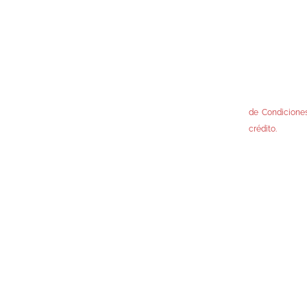
Tunuyán
por el Regla
Reglamentos de
Tupungato
pertinentes, e
Gral. Alvear
Fondo.
San Rafael
Accedé a nues
Malargüe
de Condiciones
crédito.
yright 2025 FTyC – Todos los derechos reservados